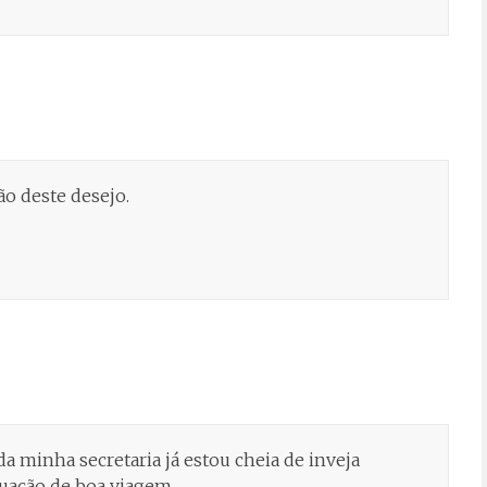
ão deste desejo.
 da minha secretaria já estou cheia de inveja
uação de boa viagem.