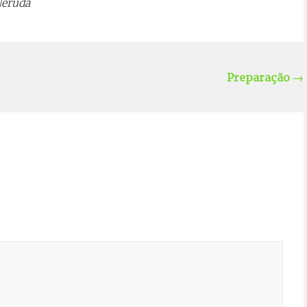
Neruda
Preparação
→