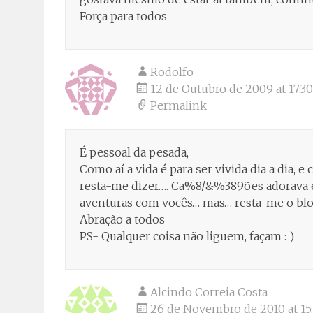
Força para todos
Rodolfo
12 de Outubro de 2009 at 17:30
Permalink
É pessoal da pesada,
Como aí a vida é para ser vivida dia a dia,
resta-me dizer…. Ca%8/&%389ões adorava es
aventuras com vocês… mas… resta-me o bl
Abração a todos
PS- Qualquer coisa não liguem, façam : )
Alcindo Correia Costa
26 de Novembro de 2010 at 15