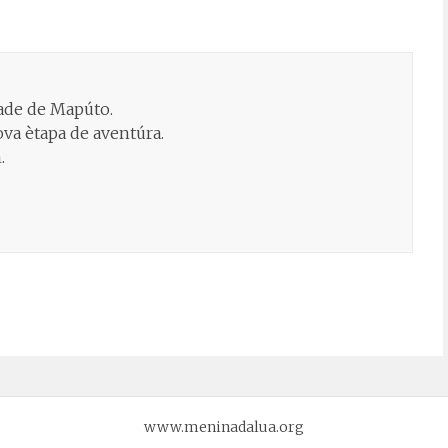
ade de Mapúto.
va ètapa de aventúra.
.
www.meninadalua.org