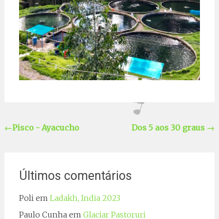
←
Pisco - Ayacucho
Dos 5 aos 30 graus
→
Últimos comentários
Poli
em
Ladakh, India 2023
Paulo Cunha
em
Glaciar Pastoruri